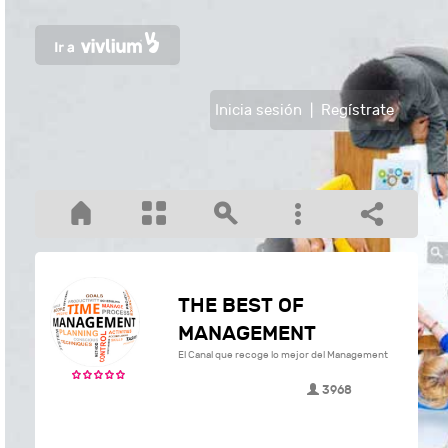
Inicia sesión
|
Regístrate
THE BEST OF
MANAGEMENT
El Canal que recoge lo mejor del Management
3968