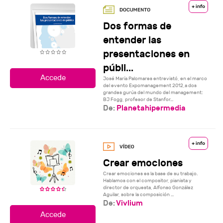
+ info
Dos formas de
entender las
presentaciones en
públi...
José María Palomares entrevistó, en el marco
del evento Expomanagement 2012,a dos
grandes gurús del mundo del management:
BJ Fogg, profesor de Stanfor...
De:
Planetahipermedia
+ info
Crear emociones
Crear emociones es la base de su trabajo.
Hablamos con el compositor, pianista y
director de orquesta, Alfonso González
Aguilar, sobre la composición ...
De:
Vivlium