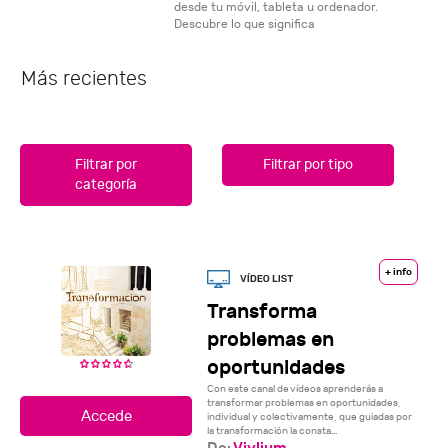
desde tu móvil, tableta u ordenador.
Descubre lo que significa
Más recientes
Filtrar por
Filtrar por tipo
categoría
+ info
Transforma
problemas en
oportunidades
Con este canal de vídeos aprenderás a
transformar problemas en oportunidades,
individual y colectivamente, que guiadas por
la transformación la consta...
De:
Vivlium