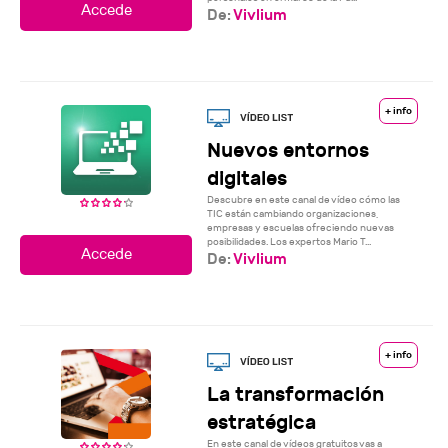
De:
Vivlium
+ info
Nuevos entornos
digitales
Descubre en este canal de vídeo cómo las
TIC están cambiando organizaciones,
empresas y escuelas ofreciendo nuevas
posibilidades. Los expertos Mario T...
De:
Vivlium
+ info
La transformación
estratégica
En este canal de vídeos gratuitos vas a