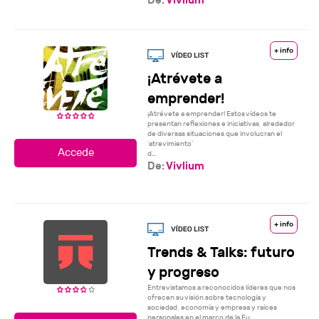
+ info
¡Atrévete a
emprender!
¡Atrévete a emprender! Estos vídeos te
presentan reflexiones e iniciativas, alrededor
de diversas situaciones que involucran el
‘atrevimiento’
d...
De:
Vivlium
+ info
Trends & Talks: futuro
y progreso
Entrevistamos a reconocidos líderes que nos
ofrecen su visión sobre tecnología y
sociedad, economía y empresa y raíces
personales en el marco de la Fu...