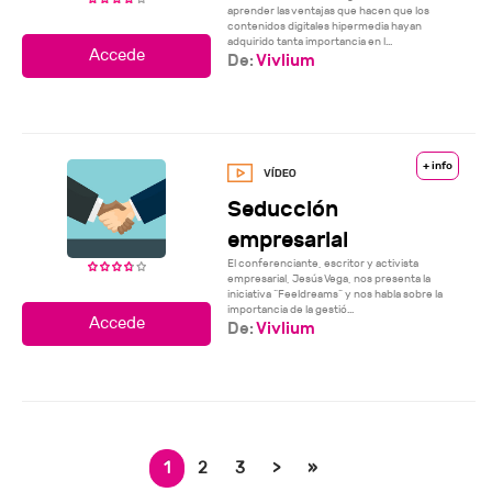
aprender las ventajas que hacen que los
contenidos digitales hipermedia hayan
adquirido tanta importancia en l...
De:
Vivlium
+ info
Seducción
empresarial
El conferenciante, escritor y activista
empresarial, Jesús Vega, nos presenta la
iniciativa “Feeldreams” y nos habla sobre la
importancia de la gestió...
De:
Vivlium
1
2
3
>
»