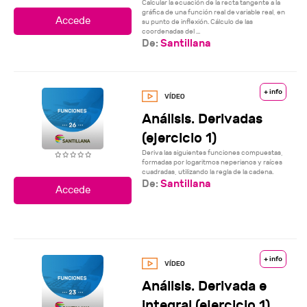
Calcular la ecuación de la recta tangente a la
gráfica de una función real de variable real, en
su punto de inflexión. Cálculo de las
coordenadas del ...
De:
Santillana
+ info
Análisis. Derivadas
(ejercicio 1)
Deriva las siguientes funciones compuestas,
formadas por logaritmos neperianos y raíces
cuadradas, utilizando la regla de la cadena.
De:
Santillana
+ info
Análisis. Derivada e
integral (ejercicio 1)