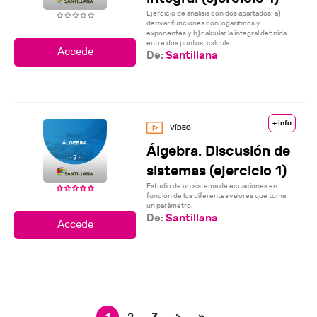
Ejercicio de análisis con dos apartados: a)
derivar funciones con logaritmos y
exponentes y b) calcular la integral definida
entre dos puntos, calcula...
De:
Santillana
+ info
Álgebra. Discusión de
sistemas (ejercicio 1)
Estudio de un sistema de ecuaciones en
función de los diferentes valores que toma
un parámetro.
De:
Santillana