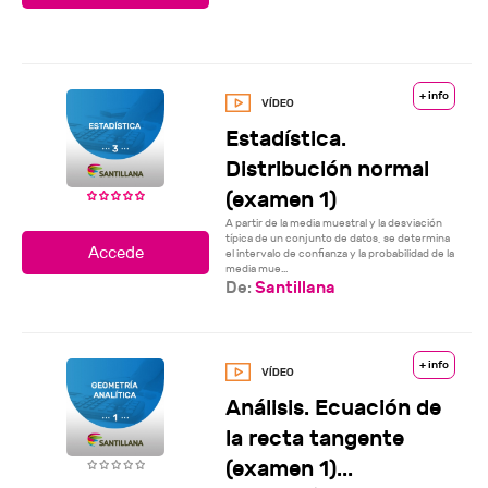
+ info
Estadística.
Distribución normal
(examen 1)
A partir de la media muestral y la desviación
típica de un conjunto de datos, se determina
el intervalo de confianza y la probabilidad de la
media mue...
De:
Santillana
+ info
Análisis. Ecuación de
la recta tangente
(examen 1)...