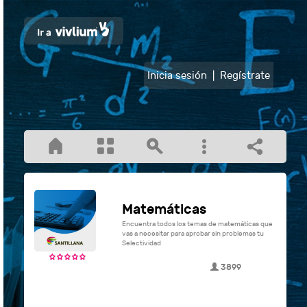
Inicia sesión
|
Regístrate
Matemáticas
Encuentra todos los temas de matemáticas que
vas a necesitar para aprobar sin problemas tu
Selectividad
3899