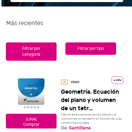
Más recientes
Filtrar por
Filtrar por tipo
categoría
+ info
Geometría. Ecuación
del plano y volumen
de un tetr...
Cálculo las ecuaciones de dos planos y el
volumen de un tetraedro en función de unas
0.99€
condiciones iniciales.
Comprar
De:
Santillana