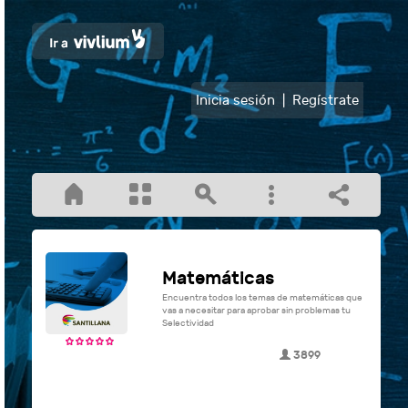
Inicia sesión
|
Regístrate
Matemáticas
Encuentra todos los temas de matemáticas que
vas a necesitar para aprobar sin problemas tu
Selectividad
3899