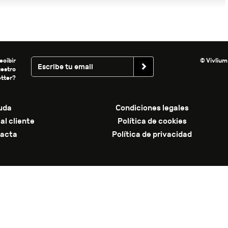
ecibir
© Vivlium
uestro
tter?
uda
Condiciones legales
al cliente
Política de cookies
acta
Política de privacidad