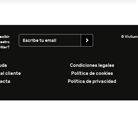
ecibir
© Vivlium
uestro
tter?
uda
Condiciones legales
al cliente
Política de cookies
acta
Política de privacidad