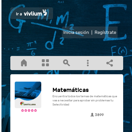
Inicia sesión
|
Regístrate
Matemáticas
Encuentra todos los temas de matemáticas que
vas a necesitar para aprobar sin problemas tu
Selectividad
3899