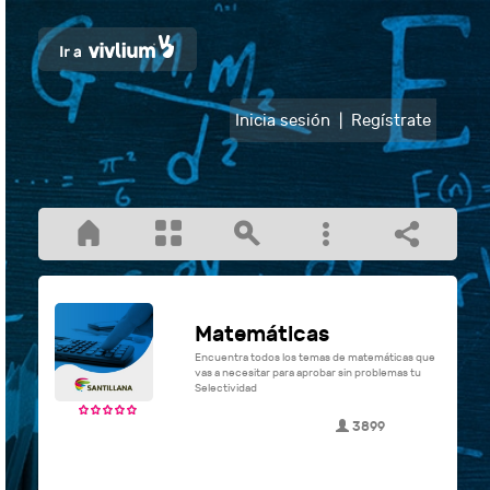
Inicia sesión
|
Regístrate
Matemáticas
Encuentra todos los temas de matemáticas que
vas a necesitar para aprobar sin problemas tu
Selectividad
3899