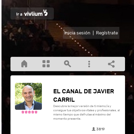
Inicia sesión
|
Regístrate
EL CANAL DE JAVIER
CARRIL
Descubre la mejor versión de ti mismo/a y
consigue tus objetivos vitales y profesionales, al
mismo tiempo que disfrutas al máximo del
momento presente.
3819