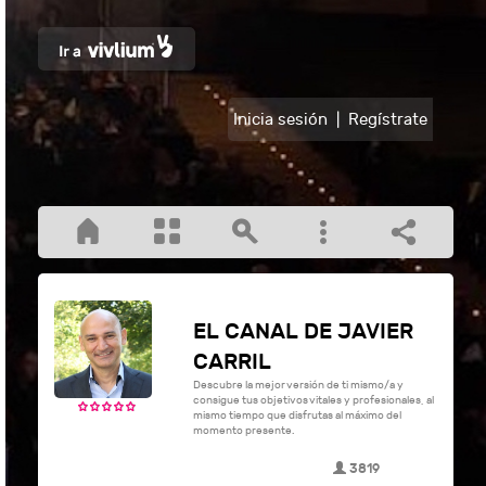
Inicia sesión
|
Regístrate
EL CANAL DE JAVIER
CARRIL
Descubre la mejor versión de ti mismo/a y
consigue tus objetivos vitales y profesionales, al
mismo tiempo que disfrutas al máximo del
momento presente.
3819