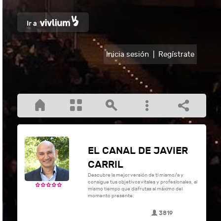
Inicia sesión
|
Regístrate
EL CANAL DE JAVIER
CARRIL
Descubre la mejor versión de ti mismo/a y
consigue tus objetivos vitales y profesionales, al
mismo tiempo que disfrutas al máximo del
momento presente.
3819