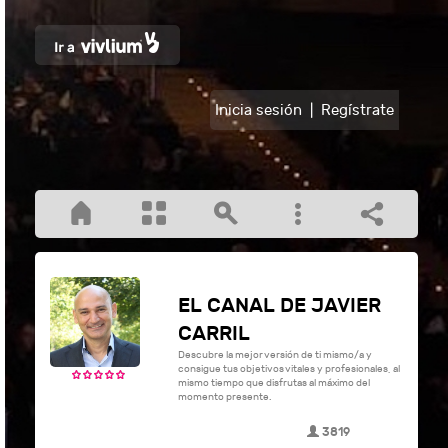
Inicia sesión
|
Regístrate
EL CANAL DE JAVIER
CARRIL
Descubre la mejor versión de ti mismo/a y
consigue tus objetivos vitales y profesionales, al
mismo tiempo que disfrutas al máximo del
momento presente.
3819