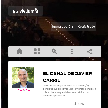
Inicia sesión
|
Regístrate
EL CANAL DE JAVIER
CARRIL
Descubre la mejor versión de ti mismo/a y
consigue tus objetivos vitales y profesionales, al
mismo tiempo que disfrutas al máximo del
momento presente.
3819