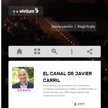
Inicia sesión
|
Regístrate
EL CANAL DE JAVIER
CARRIL
Descubre la mejor versión de ti mismo/a y
consigue tus objetivos vitales y profesionales, al
mismo tiempo que disfrutas al máximo del
momento presente.
3819