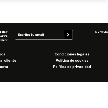
ecibir
© Vivlium
uestro
tter?
uda
Condiciones legales
al cliente
Política de cookies
acta
Política de privacidad