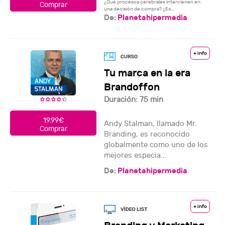
¿Qué procesos cerebrales intervienen en
Comprar
una decisión de compra? ¿Ex...
De:
Planetahipermedia
+ info
Tu marca en la era
Brandoffon
Duración: 75 min
19.99€
Andy Stalman, llamado Mr.
Comprar
Branding, es reconocido
globalmente como uno de los
mejores especia...
De:
Planetahipermedia
+ info