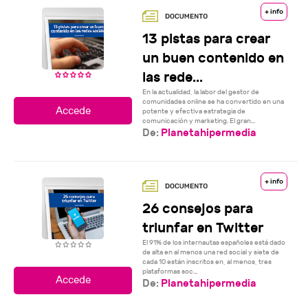
+ info
13 pistas para crear
un buen contenido en
las rede...
En la actualidad, la labor del gestor de
comunidades online se ha convertido en una
potente y efectiva estrategia de
comunicación y marketing. El gran...
De:
Planetahipermedia
+ info
26 consejos para
triunfar en Twitter
El 91% de los internautas españoles está dado
de alta en al menos una red social y siete de
cada 10 están inscritos en, al menos, tres
plataformas soc...
De:
Planetahipermedia