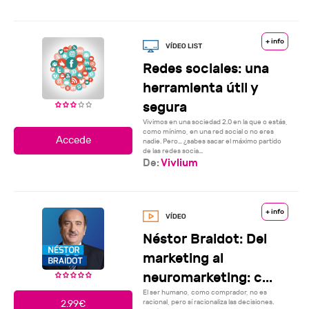
+ info
Redes sociales: una
herramienta útil y
segura
Vivimos en una sociedad 2.0 en la que o estás,
como mínimo, en una red social o no eres
nadie. Pero… ¿sabes sacar el máximo partido
de las redes socia...
De:
Vivlium
+ info
Néstor Braidot: Del
marketing al
neuromarketing: c...
El ser humano, como comprador, no es
racional, pero sí racionaliza las decisiones.
2.99€