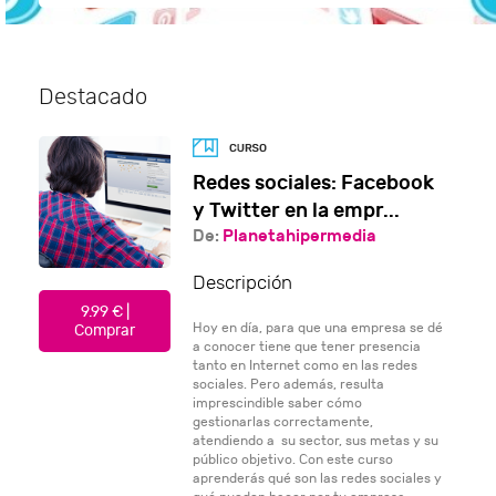
Destacado
Redes sociales: Facebook
y Twitter en la empr...
De:
Planetahipermedia
Descripción
9.99 € |
Hoy en día, para que una empresa se dé
Comprar
a conocer tiene que tener presencia
tanto en Internet como en las redes
sociales. Pero además, resulta
imprescindible saber cómo
gestionarlas correctamente,
atendiendo a su sector, sus metas y su
público objetivo. Con este curso
aprenderás qué son las redes sociales y