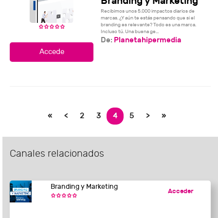
Branding y Marketing
Recibimos unos 5.000 impactos diarios de
marcas. ¿Y aún te estás pensando que si el
branding es relevante? Todo es una marca.
Incluso tú. Una buena ge...
De:
Planetahipermedia
«
<
2
3
4
5
>
»
Canales relacionados
Branding y Marketing
Acceder