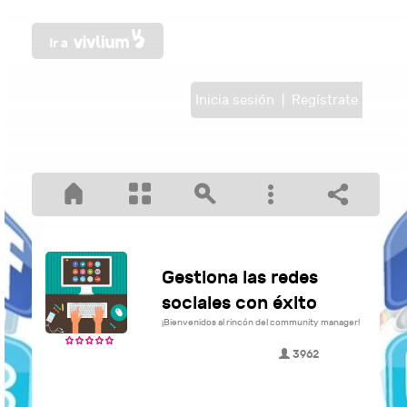
Inicia sesión
|
Regístrate
Gestiona las redes
sociales con éxito
¡Bienvenidos al rincón del community manager!
3962