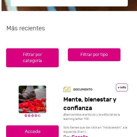
Más recientes
Filtrar por
Filtrar por tipo
categoría
+ info
Mente, bienestar y
confianza
¡Bienvenidos al artículo y la editorial de la
learning letter 113!
Solo tienes que dar click en "Inicia sesión", a la
izquierda. Si en l...
De:
Gasalla