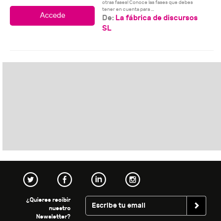
otras fases! Conoce las fases que debes
tener en cuenta para ...
De:
La fábrica de discursos
SL
¿Quieres recibir
nuestro
Newsletter?