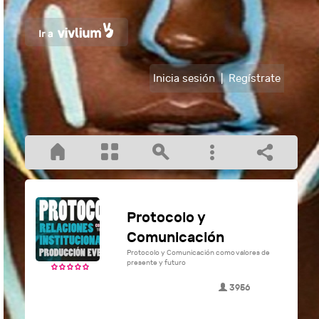
Inicia sesión
|
Regístrate
Protocolo y
Comunicación
Protocolo y Comunicación como valores de
presente y futuro
3956