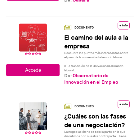
+ info
El camino del aula a la
empresa
Descubre los puntos más interesantes sobre
el paso de la universidad al mundo laboral.
» La transición de la Universidad al mundo
laboral...
De:
Observatorio de
Innovación en el Empleo
+ info
¿Cuáles son las fases
de una negociación?
La negociación no es solo la parte en la que
discutimos con nuestra contraparte... Tiene