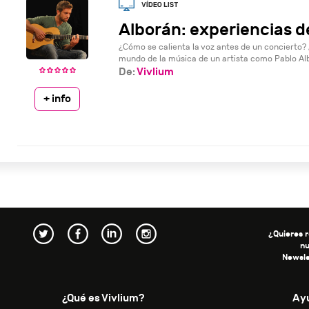
Alborán: experiencias d
¿Cómo se calienta la voz antes de un concierto? 
mundo de la música de un artista como Pablo Albo
De:
Vivlium
+ info
¿Quieres r
n
Newsle
¿Qué es Vivlium?
Ay