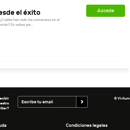
Accede
esde el éxito
¿Cuáles han sido los comienzos en el
rán? En estas pie...
ecibir
© Vivlium
uestro
tter?
uda
Condiciones legales