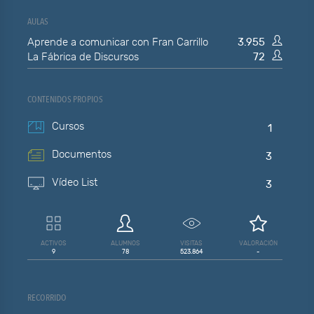
AULAS
Aprende a comunicar con Fran Carrillo
3.955
La Fábrica de Discursos
72
CONTENIDOS PROPIOS
Cursos
1
Documentos
3
Vídeo List
3
ACTIVOS
ALUMNOS
VISITAS
VALORACIÓN
9
78
523.864
-
RECORRIDO