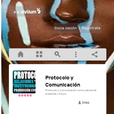
Inicia sesión
|
Regístrate
Protocolo y
Comunicación
Protocolo y Comunicación como valores de
presente y futuro
3956