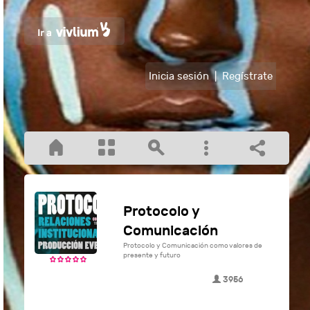
Inicia sesión
|
Regístrate
Protocolo y
Comunicación
Protocolo y Comunicación como valores de
presente y futuro
3956