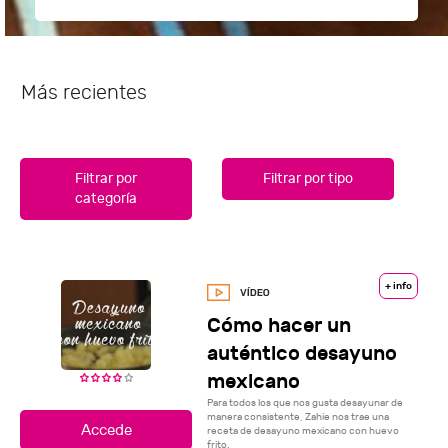
Más recientes
Filtrar por
Filtrar por tipo
categoría
+ info
Cómo hacer un
auténtico desayuno
mexicano
Para todos los que nos gusta desayunar de
manera consistente, Zahie nos trae una
receta de desayuno mexicano con huevo
frito.