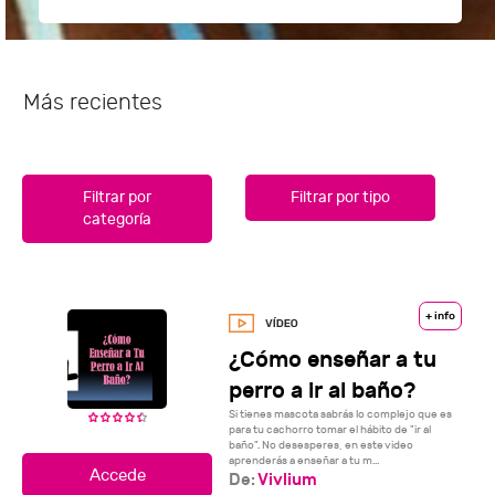
Más recientes
Filtrar por
Filtrar por tipo
categoría
+ info
¿Cómo enseñar a tu
perro a ir al baño?
Si tienes mascota sabrás lo complejo que es
para tu cachorro tomar el hábito de "ir al
baño". No desesperes, en este video
aprenderás a enseñar a tu m...
De:
Vivlium