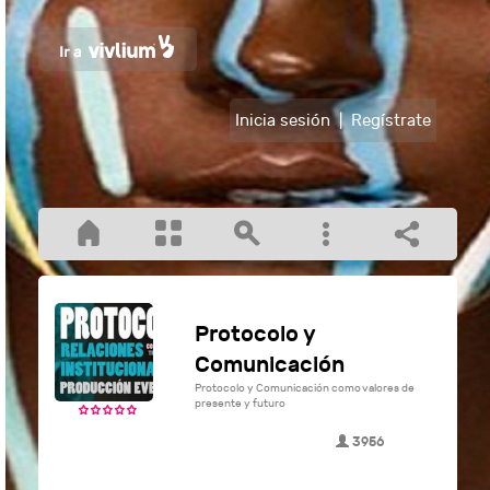
Inicia sesión
|
Regístrate
Protocolo y
Comunicación
Protocolo y Comunicación como valores de
presente y futuro
3956