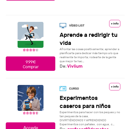
+ info
Aprende a redirigir tu
vida
Afrontar las cosas positivamente; aprender a
planificarte para dedicar más tiempo a lo que
realmente te importa; rodearte de la gente
que mejor te hac...
9.99€
De:
Vivlium
Comprar
+ info
Experimentos
caseros para niños
Experimentos para hacer con los peques y no
tan peques de la casa ,
DIVIRTIÉNDONOS Y APRENDIENDO
Experimentos con pañales , con agua , c...