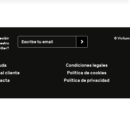
ecibir
© Vivlium
uestro
tter?
uda
Condiciones legales
al cliente
Política de cookies
acta
Política de privacidad