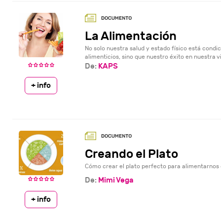
La Alimentación
No solo nuestra salud y estado físico está condi
alimenticios, sino que nuestro éxito en nuestra vi
De:
KAPS
+ info
Creando el Plato
Cómo crear el plato perfecto para alimentarnos
De:
Mimi Vega
+ info