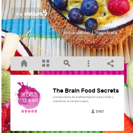
Inicia sesión
|
Regístrate
The Brain Food Secrets
Los secretos de la alimentación para cuidar y
mantener el cerebro sano.
3957