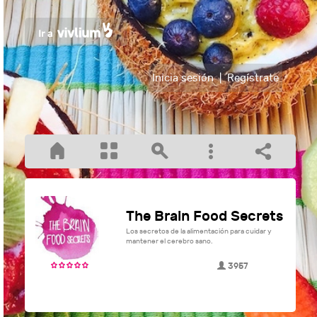
Inicia sesión
|
Regístrate
The Brain Food Secrets
Los secretos de la alimentación para cuidar y
mantener el cerebro sano.
3957