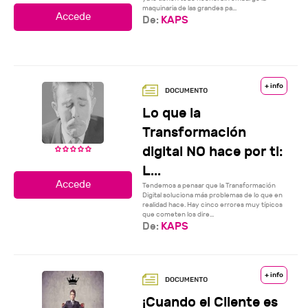
maquinaria de las grandes pa...
De:
KAPS
+ info
Lo que la
Transformación
digital NO hace por ti:
L...
Tendemos a pensar que la Transformación
Digital soluciona más problemas de lo que en
realidad hace. Hay cinco errores muy típicos
que cometen los dire...
De:
KAPS
+ info
¡Cuando el Cliente es