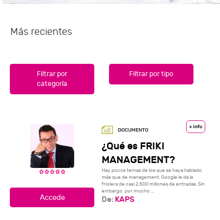
Más recientes
Filtrar por
Filtrar por tipo
categoría
+ info
¿Qué es FRIKI
MANAGEMENT?
Hay pocos temas de los que se haya hablado
más que de management. Google le da la
friolera de casi 2.500 millones de entradas. Sin
embargo, por mucho ...
De:
KAPS