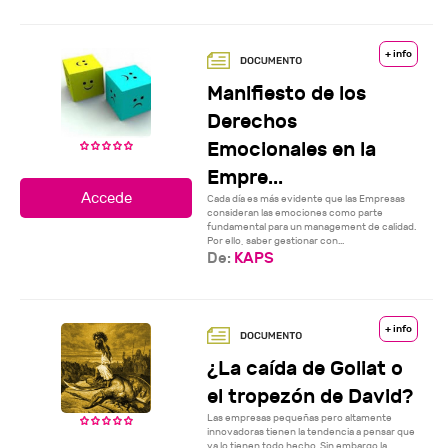
+ info
Manifiesto de los
Derechos
Emocionales en la
Empre...
Cada día es más evidente que las Empresas
consideran las emociones como parte
fundamental para un management de calidad.
Por ello, saber gestionar con...
De:
KAPS
+ info
¿La caída de Goliat o
el tropezón de David?
Las empresas pequeñas pero altamente
innovadoras tienen la tendencia a pensar que
ya lo tienen todo hecho. Sin embargo la