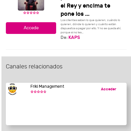
el Rey y encima te
pone los ...
Los clientes saben lo que quieren, cuándo lo
quieren, dónde lo quieren y cuánto están
dispuestos a pagar por ello. Y no se queda ahí,
porque si no les...
De:
KAPS
Canales relacionados
Friki Management
Acceder