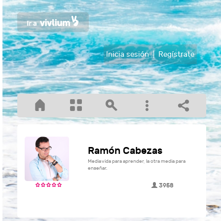
Inicia sesión
|
Regístrate
Ramón Cabezas
Media vida para aprender, la otra media para
enseñar.
3958