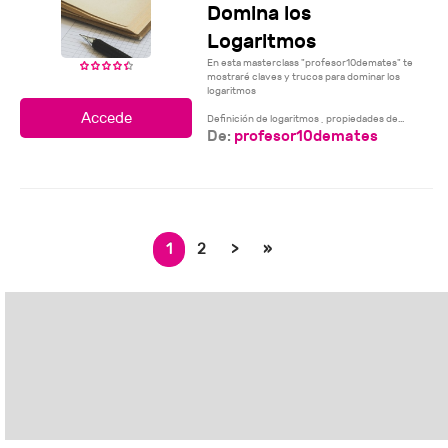
Domina los
Logaritmos
En esta masterclass "profesor10demates" te
mostraré claves y trucos para dominar los
logaritmos
Definición de logaritmos , propiedades de...
De:
profesor10demates
1
2
>
»