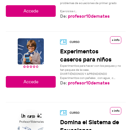
problemas de ecuaciones de primer grado
Ejercicios r...
De:
profesor10demates
+ info
Experimentos
caseros para niños
Experimentos para hacer con los peques y no
tan peques de la casa ,
DIVIRTIÉNDONOS Y APRENDIENDO
Experimentos con pañales , con agua , c...
De:
profesor10demates
+ info
Domina el Sistema de