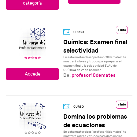
categoría
+ info
Química: Examen final
selectividad
En esta masterclass "profesor10demates" te
mostraré claves y trucos para preparar el
examen final y la selectividad EVAU de
QUÍMICA de 2º de bachiller...
De:
profesor10demates
+ info
Domina los problemas
de ecuaciones
En esta masterclass "profesor10demates" te
mostraré claves y trucos para dominar los