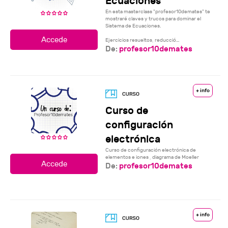
Ecuaciones
En esta masterclass "profesor10demates" te
mostraré claves y trucos para dominar el
Sistema de Ecuaciones.
Ejercicios resueltos, reducció...
De:
profesor10demates
+ info
Curso de
configuración
electrónica
Curso de configuración electrónica de
elementos e iones , diagrama de Moeller
De:
profesor10demates
+ info