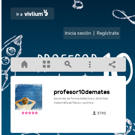
Inicia sesión
|
Regístrate
profesor10demates
Aprende de forma didáctica y divertida
matemáticas física y química
3790