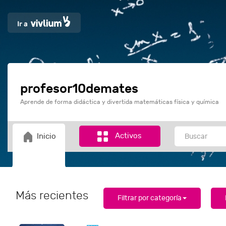
profesor10demates
Aprende de forma didáctica y divertida matemáticas física y química
Activos
Inicio
Más recientes
Filtrar por categoría