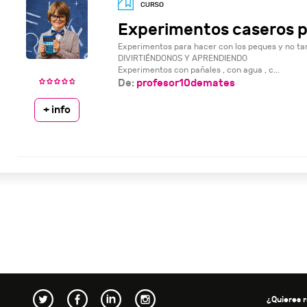
Experimentos caseros p
Experimentos para hacer con los peques y no tan
DIVIRTIÉNDONOS Y APRENDIENDO
Experimentos con pañales , con agua , c...
De:
profesor10demates
+ info
¿Quieres r