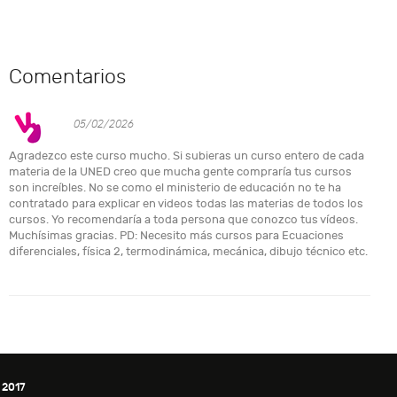
Comentarios
05/02/2026
Agradezco este curso mucho. Si subieras un curso entero de cada
materia de la UNED creo que mucha gente compraría tus cursos
son increíbles. No se como el ministerio de educación no te ha
contratado para explicar en videos todas las materias de todos los
cursos. Yo recomendaría a toda persona que conozco tus vídeos.
Muchísimas gracias. PD: Necesito más cursos para Ecuaciones
diferenciales, física 2, termodinámica, mecánica, dibujo técnico etc.
 2017