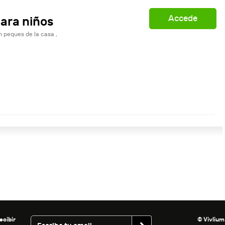
Accede
ara niños
 peques de la casa ,
ecibir
© Vivlium