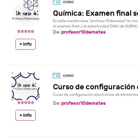
Química: Examen final s
En esta masterclass "profesor10demates" te mos
el examen final y la selectividad EVAU de QUÍMICA 
De:
profesor10demates
+ info
Curso de configuración 
Curso de configuración electrónica de elementos
De:
profesor10demates
+ info