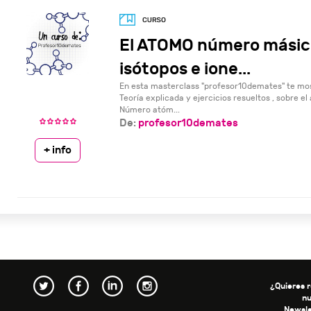
El ATOMO número másico
isótopos e ione...
En esta masterclass "profesor10demates" te mos
Teoría explicada y ejercicios resueltos , sobre e
Número atóm...
De:
profesor10demates
+ info
¿Quieres r
n
Newsle