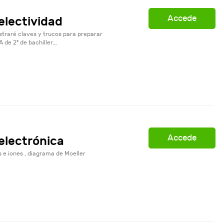
Accede
electividad
traré claves y trucos para preparar
de 2º de bachiller...
Accede
electrónica
 e iones , diagrama de Moeller