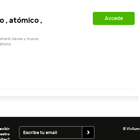
Accede
 , atómico ,
traré claves y trucos
l átomo
ecibir
© Vivlium
uestro
tter?