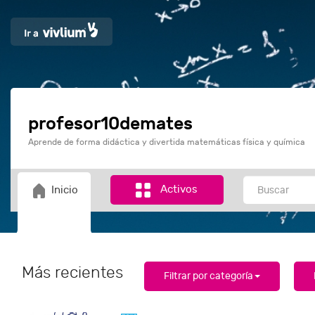
profesor10demates
Aprende de forma didáctica y divertida matemáticas física y química
Activos
Inicio
Más recientes
Filtrar por categoría