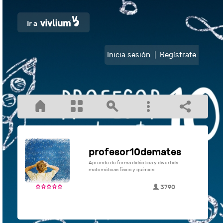
Inicia sesión
|
Regístrate
profesor10demates
Aprende de forma didáctica y divertida
matemáticas física y química
3790