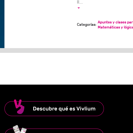
II...
Apuntes y clases par
Categorías:
Matemáticas y lógic