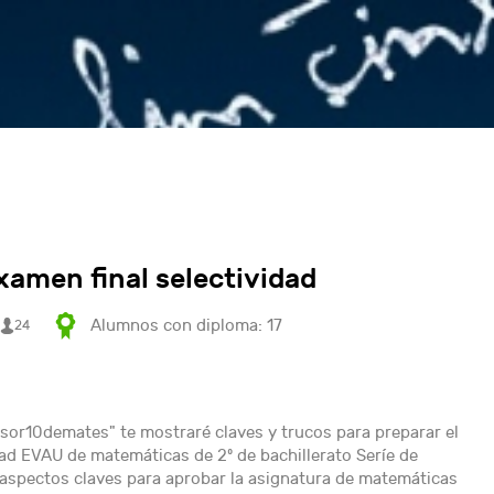
amen final selectividad
Alumnos con diploma: 17
24
sor10demates" te mostraré claves y trucos para preparar el
idad EVAU de matemáticas de 2º de bachillerato Seríe de
s aspectos claves para aprobar la asignatura de matemáticas