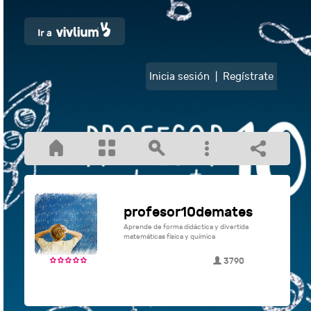
Inicia sesión
|
Regístrate
profesor10demates
Aprende de forma didáctica y divertida
matemáticas física y química
3790