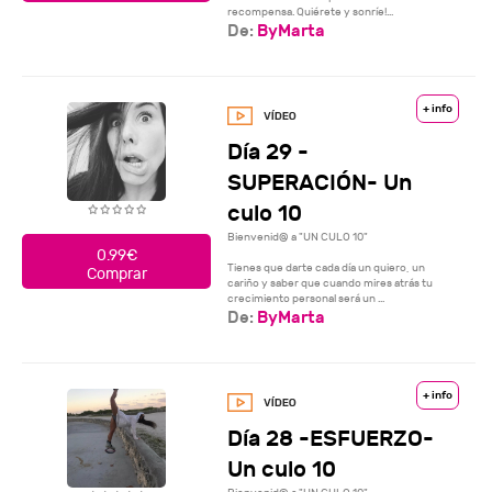
recompensa. Quiérete y sonríe!...
De:
ByMarta
+ info
Día 29 -
SUPERACIÓN- Un
culo 10
Bienvenid@ a "UN CULO 10"
0.99€
Tienes que darte cada día un quiero, un
Comprar
cariño y saber que cuando mires atrás tu
crecimiento personal será un ...
De:
ByMarta
+ info
Día 28 -ESFUERZO-
Un culo 10