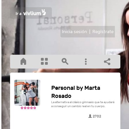
Inicia sesión
|
Regístrate
Personal by Marta
Rosado
La alternativa al clásico gimnasio que te ayudará
a conseguir un cambio real en tu cuerpo.
2702