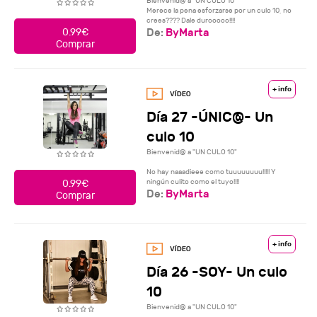
Bienvenid@ a "UN CULO 10"
Merece la pena esforzarse por un culo 10, no
crees???? Dale durooooo!!!!
De:
ByMarta
0.99€
Comprar
+ info
Día 27 -ÚNIC@- Un
culo 10
Bienvenid@ a "UN CULO 10"
No hay naaadieee como tuuuuuuuu!!!!! Y
ningún culito como el tuyo!!!!
0.99€
De:
ByMarta
Comprar
+ info
Día 26 -SOY- Un culo
10
Bienvenid@ a "UN CULO 10"