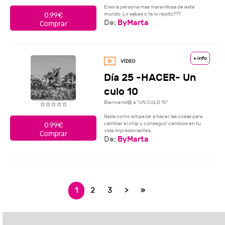
Eres la persona mas maravillosa de este
mundo. Lo sabes o te lo repito???
0.99€
De:
ByMarta
Comprar
+ info
Día 25 -HACER- Un
culo 10
Bienvenid@ a "UN CULO 10"
Nada como empezar a hacer las cosas para
cambiar el chip y conseguir cambios en tu
0.99€
vida impresionantes.
Comprar
De:
ByMarta
1
2
3
>
»