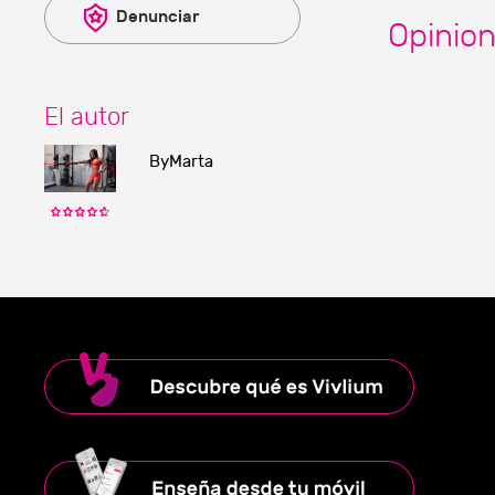
Denunciar
Opinio
El autor
ByMarta