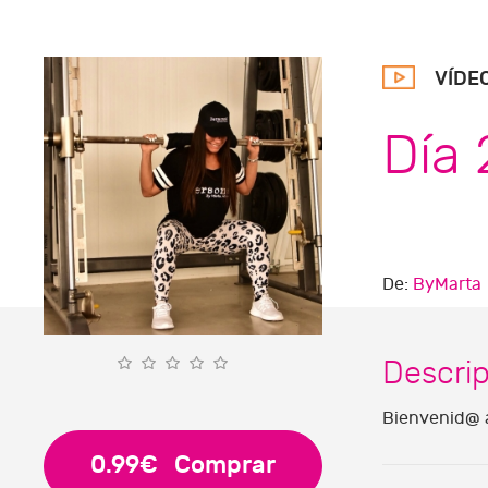
VÍDE
Día 
De:
ByMarta
Descri
Bienvenid@ a
0.99€
Comprar