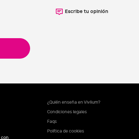
Escribe tu opinión
¿Quién enseña en Vivlium?
Condiciones legales
Faqs
Política de cookies
 con