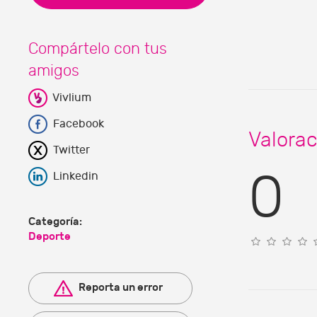
Compártelo con tus
amigos
Vivlium
Facebook
Valorac
Twitter
0
Linkedin
Categoría:
Deporte
Reporta un error