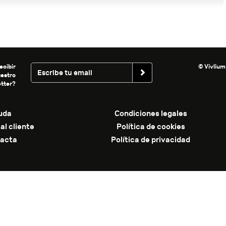
ecibir
© Vivlium
uestro
tter?
uda
Condiciones legales
al cliente
Política de cookies
acta
Política de privacidad