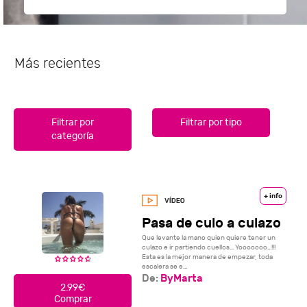
Más recientes
Filtrar por
Filtrar por tipo
categoría
+ info
Pasa de culo a culazo
Que levante la mano quien quiere tener un
culazo e ir partiendo cuellos... Yooooooo...!!!
Esta es la mejor manera de empezar, toda
escalera se e...
De:
ByMarta
2.99€
Comprar