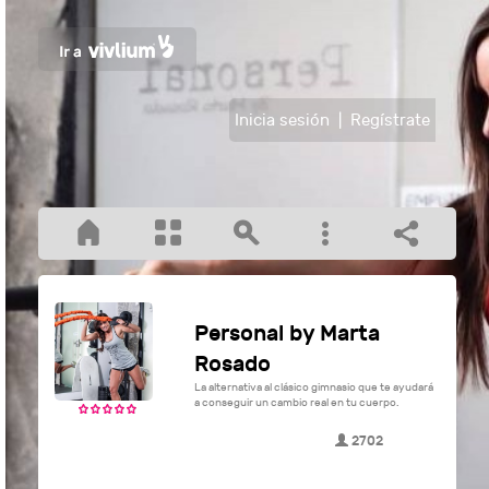
Inicia sesión
|
Regístrate
Personal by Marta
Rosado
La alternativa al clásico gimnasio que te ayudará
a conseguir un cambio real en tu cuerpo.
2702