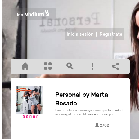
Inicia sesión
|
Regístrate
Personal by Marta
Rosado
La alternativa al clásico gimnasio que te ayudará
a conseguir un cambio real en tu cuerpo.
2702