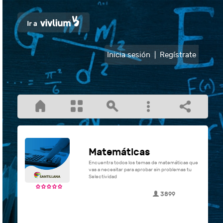
Inicia sesión
|
Regístrate
Matemáticas
Encuentra todos los temas de matemáticas que
vas a necesitar para aprobar sin problemas tu
Selectividad
3899