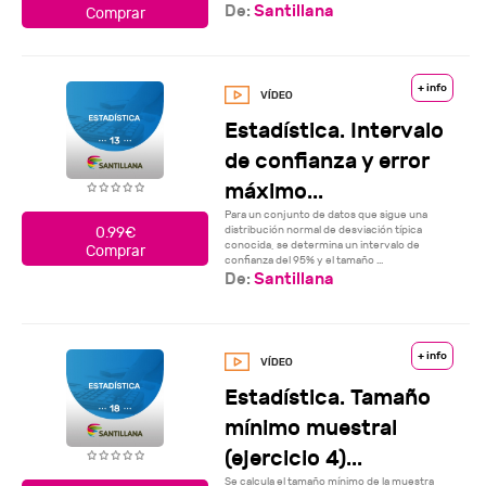
De:
Santillana
Comprar
+ info
Estadística. Intervalo
de confianza y error
máximo...
Para un conjunto de datos que sigue una
distribución normal de desviación típica
0.99€
conocida, se determina un intervalo de
Comprar
confianza del 95% y el tamaño ...
De:
Santillana
+ info
Estadística. Tamaño
mínimo muestral
(ejercicio 4)...
Se calcula el tamaño mínimo de la muestra