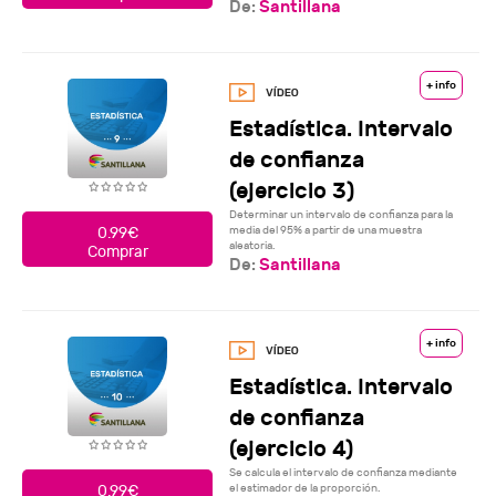
De:
Santillana
+ info
Estadística. Intervalo
de confianza
(ejercicio 3)
Determinar un intervalo de confianza para la
media del 95% a partir de una muestra
0.99€
aleatoria.
Comprar
De:
Santillana
+ info
Estadística. Intervalo
de confianza
(ejercicio 4)
Se calcula el intervalo de confianza mediante
el estimador de la proporción.
0.99€