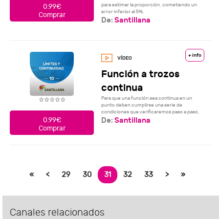
para estimar la proporción, cometiendo un
0.99€
error inferior al 5%.
Comprar
De:
Santillana
+ info
Función a trozos
continua
Para que una función sea continua en un
punto deben cumplirse una serie de
condiciones que verificaremos paso a paso.
De:
Santillana
0.99€
Comprar
«
<
29
30
31
32
33
>
»
Canales relacionados