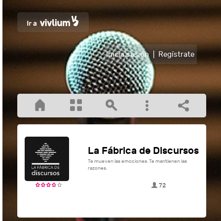
Inicia sesión
|
Regístrate
La Fábrica de Discursos
Te mueven las emociones. Te mantienen las
razones.
72