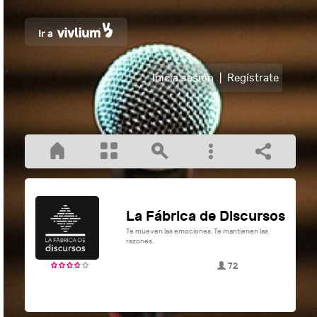
Inicia sesión
|
Regístrate
La Fábrica de Discursos
Te mueven las emociones. Te mantienen las
razones.
72