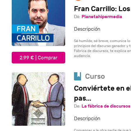
Fran Carrillo: Lo
Planetahipermedia
De:
Descripción
Sé humilde, sé breve, comunica lo 
principios del discurso ganador y t
Fábrica de discursos, te explica e
audiencia.
2.99 € | Comprar
Conviértete en e
pas...
La fábrica de discursos
De:
Descripción
Convencer a la otra parte de que 