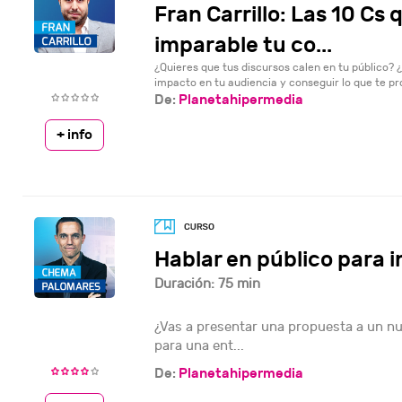
Fran Carrillo: Las 10 Cs
imparable tu co...
¿Quieres que tus discursos calen en tu público?
impacto en tu audiencia y conseguir lo que te pr
De:
Planetahipermedia
+ info
Hablar en público para in
Duración: 75 min
¿Vas a presentar una propuesta a un nu
para una ent...
De:
Planetahipermedia