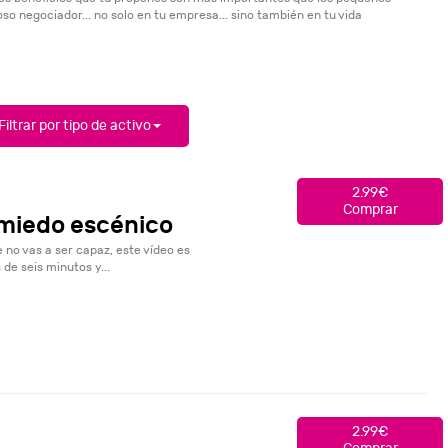
so negociador... no solo en tu empresa... sino también en tu vida
Filtrar por tipo de activo
2.99€
Comprar
l miedo escénico
 no vas a ser capaz, este vídeo es
de seis minutos y...
2.99€