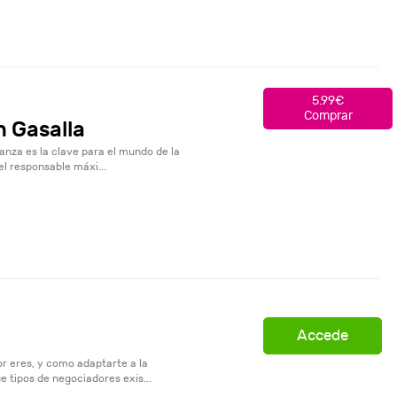
5.99€
Comprar
n Gasalla
anza es la clave para el mundo de la
l responsable máxi...
Accede
r eres, y como adaptarte a la
 tipos de negociadores exis...