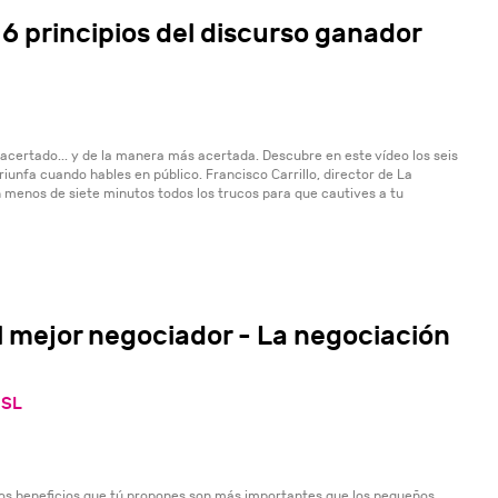
s 6 principios del discurso ganador
acertado... y de la manera más acertada. Descubre en este vídeo los seis
riunfa cuando hables en público. Francisco Carrillo, director de La
n menos de siete minutos todos los trucos para que cautives a tu
l mejor negociador - La negociación
 SL
los beneficios que tú propones son más importantes que los pequeños