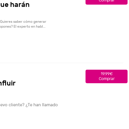
Comprar
 que harán
 ¿Quieres saber cómo generar
opones? El experto en habl...
19.99€
Comprar
fluir
evo cliente? ¿Te han llamado