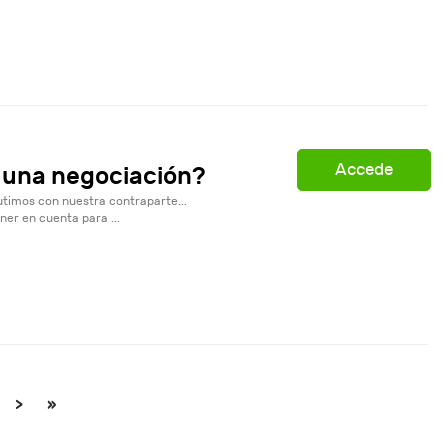
Accede
e una negociación?
cutimos con nuestra contraparte...
ner en cuenta para ...
>
»