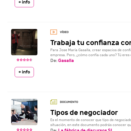
+ info
Trabaja tu confianza co
Para Jose María Gasalla, crear espacios de confi
empresa. Pero, ¿cómo confía cada uno? Tú eres e
De:
Gasalla
+ info
Tipos de negociador
Es el momento de conocer que tipo de negociado
situación, en este documento podrás conocer que
De:
La fábrica de discursos SL