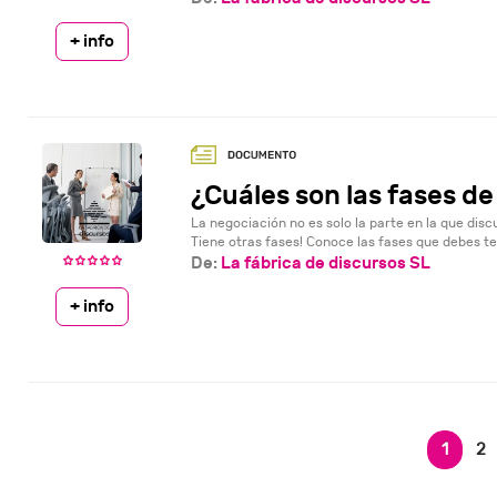
+ info
¿Cuáles son las fases d
La negociación no es solo la parte en la que dis
Tiene otras fases! Conoce las fases que debes te
De:
La fábrica de discursos SL
+ info
1
2