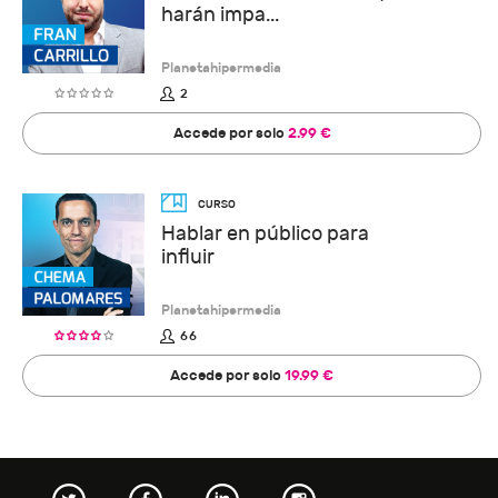
harán impa...
Planetahipermedia
2
Accede por solo
2.99 €
Hablar en público para
influir
Planetahipermedia
66
Accede por solo
19.99 €