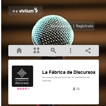
Inicia sesión
|
Regístrate
La Fábrica de Discursos
Te mueven las emociones. Te mantienen las
razones.
72