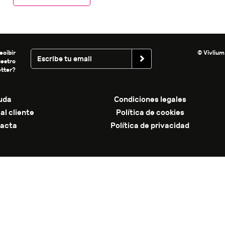
ecibir
© Vivlium
uestro
tter?
uda
Condiciones legales
al cliente
Política de cookies
acta
Política de privacidad