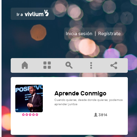
Inicia sesión
|
Regístrate
Aprende Conmigo
Cuando quieras, desde donde quieras, podemos
aprender juntos
3814