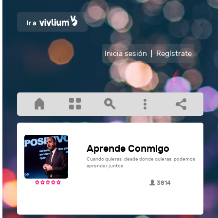
Inicia sesión
|
Regístrate
Aprende Conmigo
Cuando quieras, desde donde quieras, podemos
aprender juntos
3814