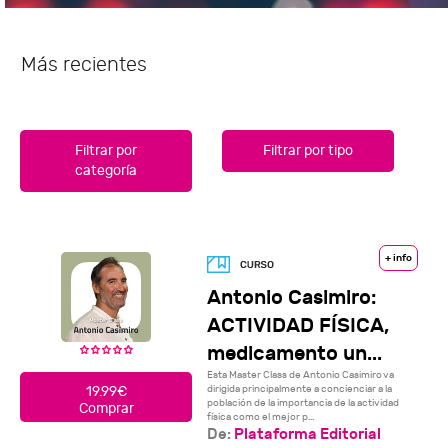
Más recientes
Filtrar por
Filtrar por tipo
categoría
+ info
Antonio Casimiro:
ACTIVIDAD FÍSICA,
medicamento un...
Esta Master Class de Antonio Casimiro va
dirigida principalmente a concienciar a la
19.99€
población de la importancia de la actividad
Comprar
física como el mejor p...
De:
Plataforma Editorial