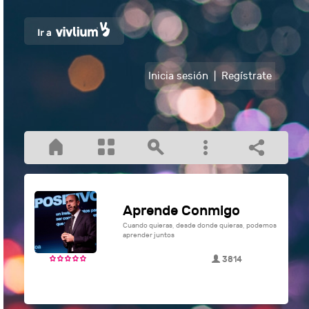
Inicia sesión
|
Regístrate
Aprende Conmigo
Cuando quieras, desde donde quieras, podemos
aprender juntos
3814