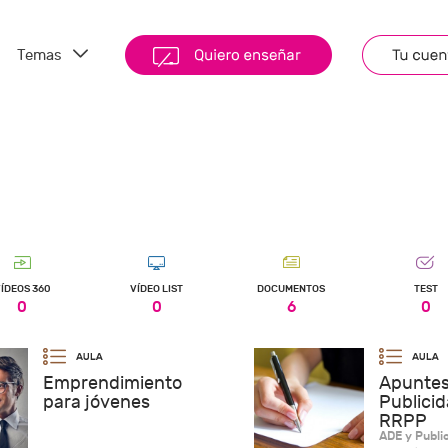
Temas
ÍDEOS 360
VÍDEO LIST
DOCUMENTOS
TEST
0
0
6
0
Emprendimiento
Apuntes
para jóvenes
Publicid
RRPP
ADE y Publi