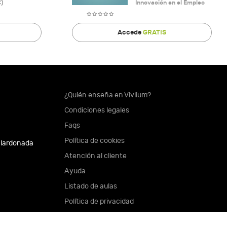
)
Innovación en el Empleo
Accede
GRATIS
¿Quién enseña en Vivlium?
Condiciones legales
Faqs
Política de cookies
alardonada
Atención al cliente
Ayuda
Listado de aulas
Política de privacidad