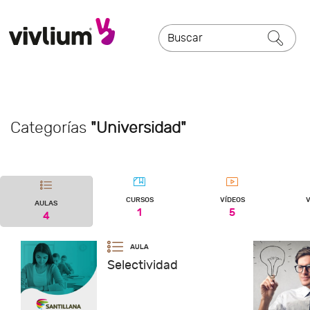
Categorías
"Universidad"
CURSOS
VÍDEOS
V
AULAS
1
5
4
Selectividad