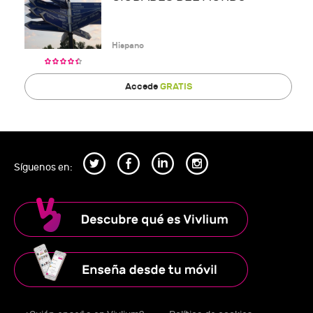
Hispano
Accede
GRATIS
Síguenos en: