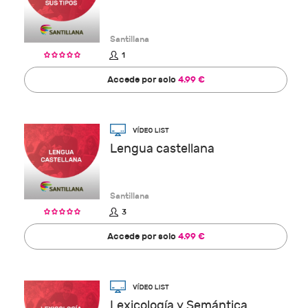
Santillana
1
Accede por solo
4.99 €
Lengua castellana
Santillana
3
Accede por solo
4.99 €
Lexicología y Semántica